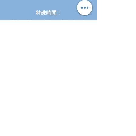
特殊時間：
週一至週四：上午11點至下午7點
週五至週六：11am-3pm
閉幕
Closings
Accessibility
Employment
Free Events
Monthly Newsletter
OCLN Account
Policies
Printing & Computers