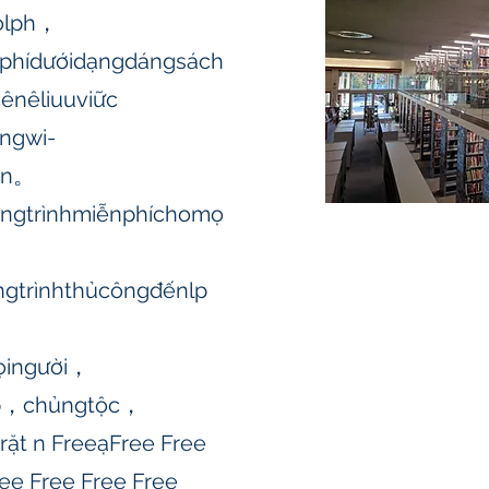
olph，
nphídướidạngdángsách
nêliuuviữc
ngwi-
yến。
ngtrìnhmiễnphíchomọ
ngtrìnhthủcôngđếnlp
ọingười，
ập，chủngtộc，
ặt n FreeạFree Free
ree Free Free Free