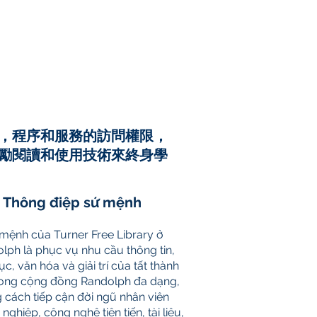
，程序和服務的訪問權限，
勵閱讀和使用技術來終身學
Thông điệp sứ mệnh
mệnh của Turner Free Library ở
lph là phục vụ nhu cầu thông tin,
ục, văn hóa và giải trí của tất thành
rong cộng đồng Randolph đa dạng,
 cách tiếp cận đời ngũ nhân viên
nghiệp, công nghệ tiên tiến, tài liệu,