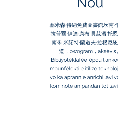
Nou
塞米森·特納免費圖書館坎南·
·拉普爾·伊迪·康布·貝茲溫·托恩
南·科米諾特·蘭道夫·拉根尼
道，pwogram，aksèvis
Bibliyotèklafèefòpou l anko
mounfèlekti e itilize teknolo
yo ka aprann e anrichi lavi 
kominote an pandan tot lav