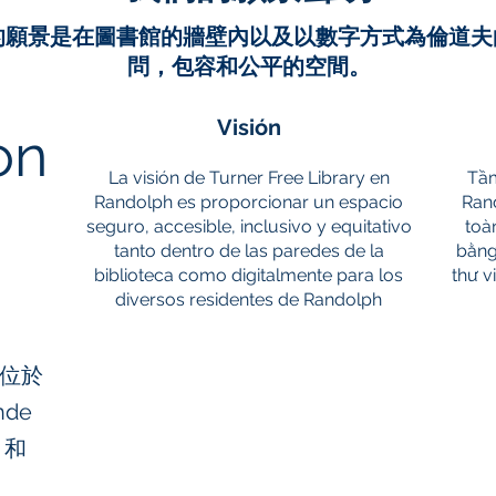
的願景是在圖書館的牆壁內以及以數字方式為倫道夫
問，包容和公平的空間。
Visión
on
La visión de Turner Free Library en
Tầm
Randolph es proporcionar un espacio
Ran
seguro, accesible, inclusivo y equitativo
toà
tanto dentro de las paredes de la
bằng
biblioteca como digitalmente para los
thư v
diversos residentes de Randolph
ry位於
de
e）和