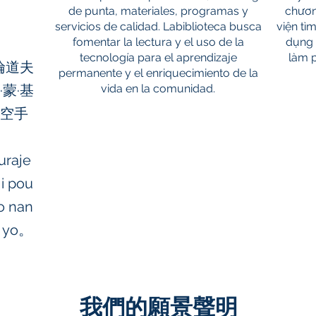
de punta, materiales, programas y
chươn
servicios de calidad. Labiblioteca busca
viện tì
fomentar la lectura y el uso de la
dụng 
tecnología para el aprendizaje
làm 
倫道夫
permanente y el enriquecimiento de la
·蒙·基
vida en la comunidad.
恩空手
。
uraje
ji pou
yo nan
i yo。
我們的願景聲明