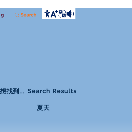
og
Search
Search Results
想找到...
夏天