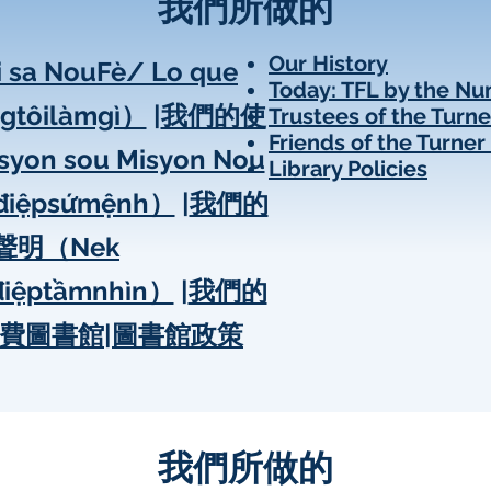
我們所做的
Our History
a NouFè/ Lo que
Today: TFL by the N
gtôilàmgì）
|
我們的使
Trustees of the Turne
Friends of the Turner
on sou Misyon Nou
Library Policies
điệpsứmệnh）
|
我們的
聲明（Nek
điệptầmnhìn）
|
我們的
費圖書館
|
圖書館政策
我們所做的