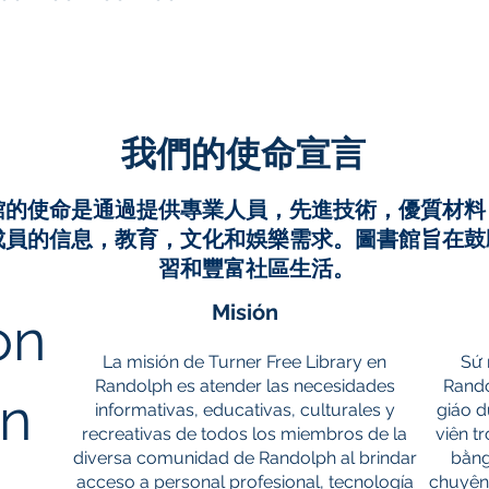
我們的使命宣言
館的使命是通過提供專業人員，先進技術，優質材料
成員的信息，教育，文化和娛樂需求。圖書館旨在鼓
習和豐富社區生活。
Misión
on
La misión de Turner Free Library en
Sứ 
Randolph es atender las necesidades
Rando
on
informativas, educativas, culturales y
giáo d
recreativas de todos los miembros de la
viên t
diversa comunidad de Randolph al brindar
bằng
acceso a personal profesional, tecnología
chuyên 