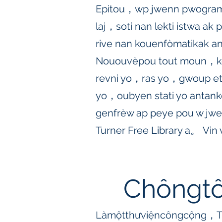
Epitou，wp jwenn pwogr
laj，soti nan lekti istwa a
rive nan kouenfòmatikak a
Nououvèpou tout moun，kè
revni yo，ras yo，gwoup etn
yo，oubyen stati yo antan
genfrèw ap peye pou w jw
Turner Free Library a。 Vin
Chôngtô
Làmộtthưviệncôngcộng，Tu