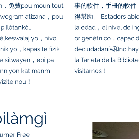
am，免費pou moun tout
事的軟件，手冊的軟件
k pwogram atizana，pou
得幫助。 Estadors abier
npillòtankò。
la edad，el nivel de i
lkeswalaj yo，nivo
origenétnico，capacida
ik yo，kapasite fizik
deciudadanía和no
ke sitwayen，epi pa
la Tarjeta de la Bibli
enn yon kat manm
visitarnos！
 vizite nou！
ilàmgì
rner Free