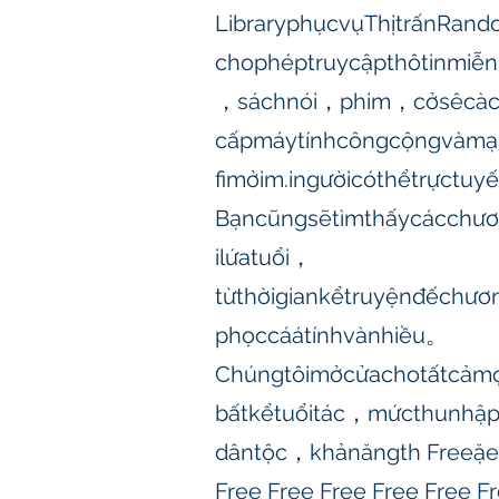
LibraryphụcvụThịtrấnRand
chophéptruycậpthôtinmiễ
，sáchnói，phim，cởsêcàcê
cấpmáytínhcôngcộngvàmạ
fimởim.ingườicóthểtrựctu
Bạncũngsẽtìmthấycácchươ
ilứatuổi，
từthờigiankểtruyệnđếchươ
phọccáátínhvànhiều。
Chúngtôimởcửachotấtcảm
bấtkểtuổitác，mứcthunh
dântộc，khảnăngth Freeặer
Free Free Free Free Free F