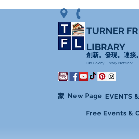
TURNER FR
LIBRARY
創新。發現。連接
Old Colony Library Network
New Page
家
EVENTS &
Free Events & 