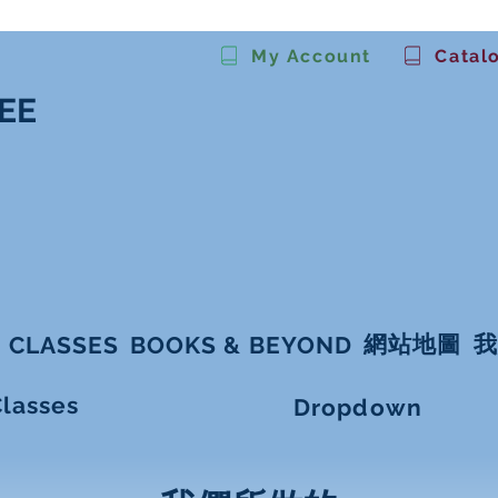
My Account
Catal
EE
。
網站地圖
我
 CLASSES
BOOKS & BEYOND
Classes
Dropdown